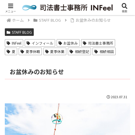
メニュー
検索
ホーム
STAFF BLOG
お盆休みのお知らせ
STAFF BLOG
INFeel
インフィール
お盆休み
司法書士事務所
夏
夏季休暇
夏季休業
相続登記
相続相談
お盆休みのお知らせ
2023.07.31